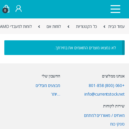
Skip to navigatio
Skip to conten
0
עמוד הבית
כל הקטגוריות
לוחות אם
לוחות למעבדי AMD
לא נמצאו מוצרים התואמים את בחירתך.
אנחנו ממליצים
החשבון שלי
+060 (800) 801-858
מבצעים מובילים
info@currentstock.net
…יותר
שירות לקוחות
מארזים / מאווררים למתחם
ספקי כוח