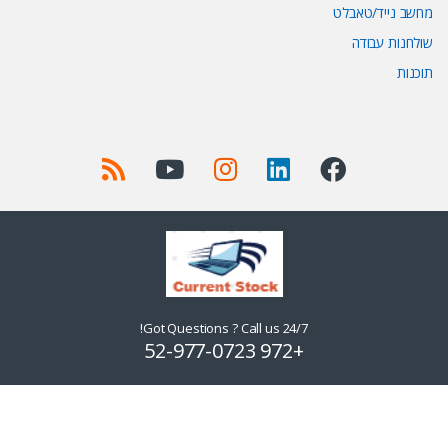
מחשב נייד/טאבלט
שולחנות עבודה
תוכנות
Got Questions ? Call us 24/7!
+972 52-977-0723