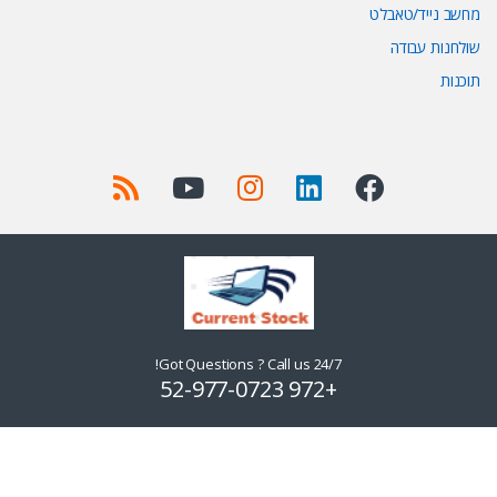
מחשב נייד/טאבלט
שולחנות עבודה
תוכנות
Got Questions ? Call us 24/7!
+972 52-977-0723