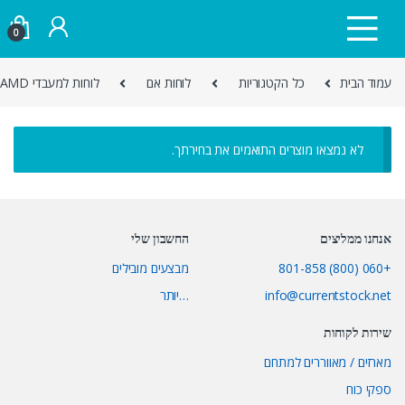
Skip to navigatio
Skip to conten
0
עמוד הבית
כל הקטגוריות
לוחות אם
לוחות למעבדי AMD
לא נמצאו מוצרים התואמים את בחירתך.
אנחנו ממליצים
החשבון שלי
+060 (800) 801-858
מבצעים מובילים
info@currentstock.net
…יותר
שירות לקוחות
מארזים / מאווררים למתחם
ספקי כוח