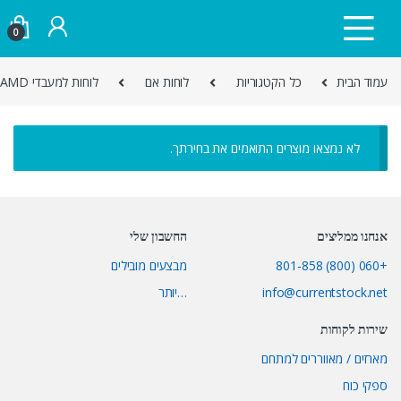
Skip to navigatio
Skip to conten
0
עמוד הבית
כל הקטגוריות
לוחות אם
לוחות למעבדי AMD
לא נמצאו מוצרים התואמים את בחירתך.
אנחנו ממליצים
החשבון שלי
+060 (800) 801-858
מבצעים מובילים
info@currentstock.net
…יותר
שירות לקוחות
מארזים / מאווררים למתחם
ספקי כוח