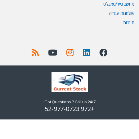
מחשב נייד/טאבלט
שולחנות עבודה
תוכנות
Got Questions ? Call us 24/7!
+972 52-977-0723