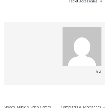
Tablet Accessories
a a
ניווט
Movies, Music & Video Games
Computers & Accessories
←