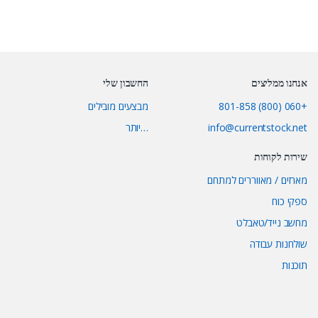
אנחנו ממליצים
החשבון שלי
+060 (800) 801-858
מבצעים מובילים
info@currentstock.net
…יותר
שירות לקוחות
מארזים / מאווררים למתחם
ספקי כוח
מחשב נייד/טאבלט
שולחנות עבודה
תוכנות