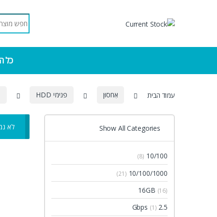
Skip to navigatio
Skip to conten
Search for:
כל ה
עמוד הבית
אִחסוּן
פנימי HDD
5
לא נמ
Show All Categories
10/100
(8)
10/100/1000
(21)
16GB
(16)
2.5 Gbps
(1)