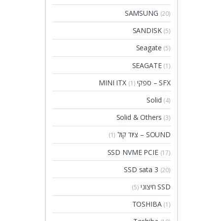
SAMSUNG
(20)
SANDISK
(5)
Seagate
(5)
SEAGATE
(1)
SFX – ספקי MINI ITX
(1)
Solid
(4)
Solid & Others
(3)
SOUND – ציוד קול
(1)
SSD NVME PCIE
(17)
SSD sata 3
(20)
SSD חיצוני
(5)
TOSHIBA
(1)