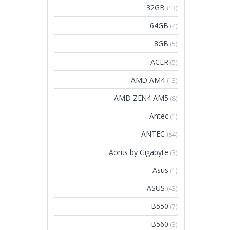
32GB
(13)
64GB
(4)
8GB
(5)
ACER
(5)
AMD AM4
(13)
AMD ZEN4 AM5
(8)
Antec
(1)
ANTEC
(84)
Aorus by Gigabyte
(3)
Asus
(1)
ASUS
(43)
B550
(7)
B560
(3)