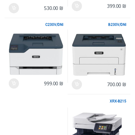
399.00
₪
530.00
₪
C230V/DNI
B230V/DNI
XEROX
XEROX
999.00
₪
700.00
₪
XRX-B215
XEROX