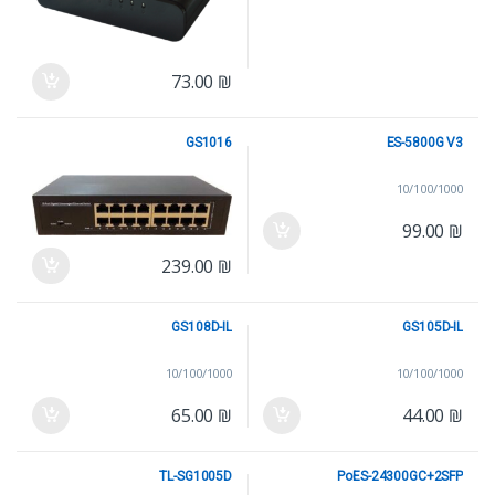
73.00
₪
GS1016
ES-5800G V3
10/100/1000
10/100/1000
99.00
₪
239.00
₪
GS108D-IL
GS105D-IL
10/100/1000
10/100/1000
65.00
₪
44.00
₪
TL-SG1005D
PoES-24300GC+2SFP