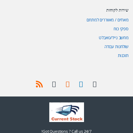
שירות לקוחות
מארזים / מאווררים למתחם
ספקי כוח
מחשב נייד/טאבלט
שולחנות עבודה
תוכנות
Got Questions ? Call us 24/7!