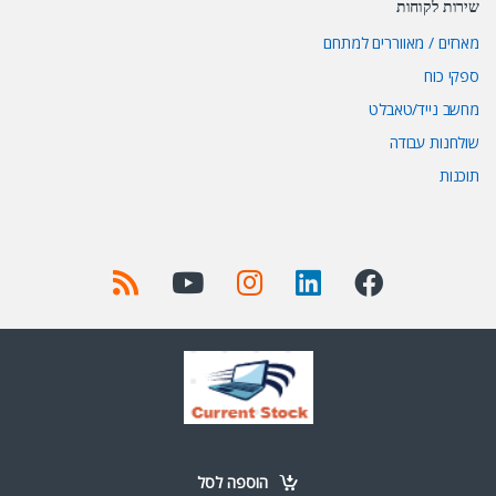
שירות לקוחות
מארזים / מאווררים למתחם
ספקי כוח
מחשב נייד/טאבלט
שולחנות עבודה
תוכנות
Got Questions ? Call us 24/7!
+972 52-977-0723
הוספה לסל