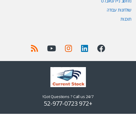
מחשב נייד/טאבלט
שולחנות עבודה
תוכנות
Got Questions ? Call us 24/7!
+972 52-977-0723