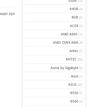
32GB
(13)
64GB
(4)
מציג תוצאה
8GB
(5)
ACER
(5)
AMD AM4
(13)
AMD ZEN4 AM5
(8)
Antec
(1)
ANTEC
(84)
Aorus by Gigabyte
(3)
Asus
(1)
ASUS
(43)
B550
(7)
B560
(3)