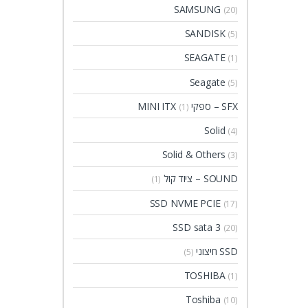
SAMSUNG
(20)
SANDISK
(5)
SEAGATE
(1)
Seagate
(5)
SFX – ספקי MINI ITX
(1)
Solid
(4)
Solid & Others
(3)
SOUND – ציוד קול
(1)
SSD NVME PCIE
(17)
SSD sata 3
(20)
SSD חיצוני
(5)
TOSHIBA
(1)
Toshiba
(10)