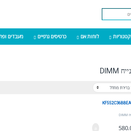
קטגוריות
לוחות אם
כרטיסים גרפיים
מעבדים ופתר
ח DIMM
KF552C36BBEA
DIM
580.