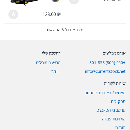
129.00
₪
מציג את כל 6 התוצאות
אנחנו ממליצים
החשבון שלי
+060 (800) 801-858
מבצעים מובילים
info@currentstock.net
…יותר
שירות לקוחות
מארזים / מאווררים למתחם
ספקי כוח
מחשב נייד/טאבלט
שולחנות עבודה
תוכנות