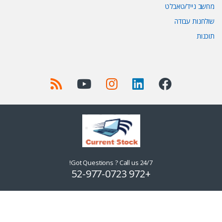
מחשב נייד/טאבלט
שולחנות עבודה
תוכנות
Got Questions ? Call us 24/7!
+972 52-977-0723