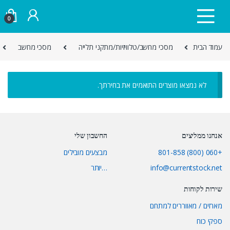
Skip to navigatio
Skip to conten
0
עמוד הבית
מסכי מחשב/טלוויזיות/מתקני תלייה
מסכי מחשב
לא נמצאו מוצרים התואמים את בחירתך.
אנחנו ממליצים
החשבון שלי
+060 (800) 801-858
מבצעים מובילים
info@currentstock.net
…יותר
שירות לקוחות
מארזים / מאווררים למתחם
ספקי כוח