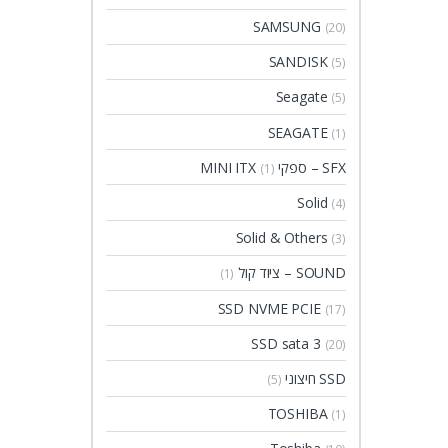
SAMSUNG
(20)
SANDISK
(5)
Seagate
(5)
SEAGATE
(1)
SFX – ספקי MINI ITX
(1)
Solid
(4)
Solid & Others
(3)
SOUND – ציוד קול
(1)
SSD NVME PCIE
(17)
SSD sata 3
(20)
SSD חיצוני
(5)
TOSHIBA
(1)