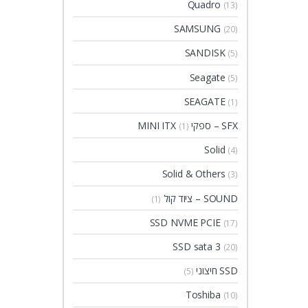
Quadro
(13)
SAMSUNG
(20)
SANDISK
(5)
Seagate
(5)
SEAGATE
(1)
SFX – ספקי MINI ITX
(1)
Solid
(4)
Solid & Others
(3)
SOUND – ציוד קול
(1)
SSD NVME PCIE
(17)
SSD sata 3
(20)
SSD חיצוני
(5)
Toshiba
(10)