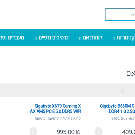
קטגוריות
לוחות אם
כרטיסים גרפיים
מעבדים ופתר
אם
Gigabyte X670 Gaming X
Gigabyte B660M 
AX AM5 PCIE 5.0 DDR5 WIFI
DDR4 1.0 2.5
וח למעבד דור
6E לוח
Boards f
,
B660
AM5 AMD לוחות למעבדי
,
כיסאות
,
processors
INTEL LGA1700 דור
גיימינג
,
לוחות אם
,
לוחות למעבדי AMD
וחות אם
995.00
₪
409.