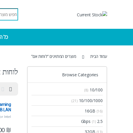
Skip to navigatio
Skip to conten
Search for:
כל ה
עמוד הבית
מוצרים המתויגים “לוחות אם”
לוחות 
Browse Categories
10/100
(8)
10/100/1000
(21)
Gaming
GB LAN
16GB
(16)
LGA1700 12 ל
or Intel
2.5 Gbps
(1)
13/12
,
ל
00
₪
32GB
(13)