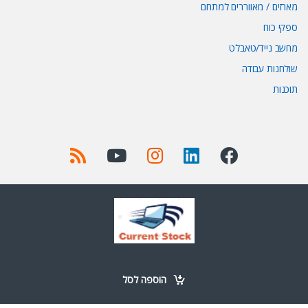
מארזים / מאווררים למתחם
ספקי כוח
מחשב נייד/טאבלט
שולחנות עבודה
תוכנות
Got Questions ? Call us 24/7!
+972 52-977-0723
הוספה לסל