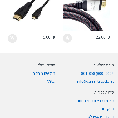
22.00
₪
15.00
₪
אנחנו ממליצים
החשבון שלי
+060 (800) 801-858
מבצעים מובילים
info@currentstock.net
…יותר
שירות לקוחות
מארזים / מאווררים למתחם
ספקי כוח
מחשב נייד/טאבלט