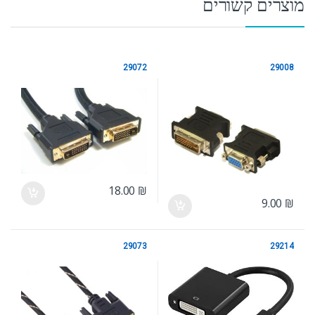
מוצרים קשורים
29072
29008
DVI
DVI
18.00
₪
9.00
₪
29073
29214
DVI
DVI