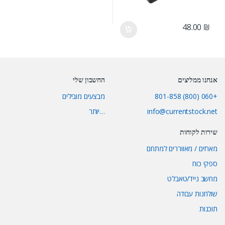
48.00
₪
אנחנו ממליצים
החשבון שלי
+060 (800) 801-858
מבצעים מובילים
info@currentstock.net
…יותר
שירות לקוחות
מארזים / מאווררים למתחם
ספקי כוח
מחשב נייד/טאבלט
שולחנות עבודה
תוכנות