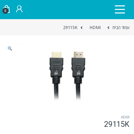
Skip to navigatio
Skip to conten
0
עמוד הבית
HDMI
29115K
HDMI
29115K