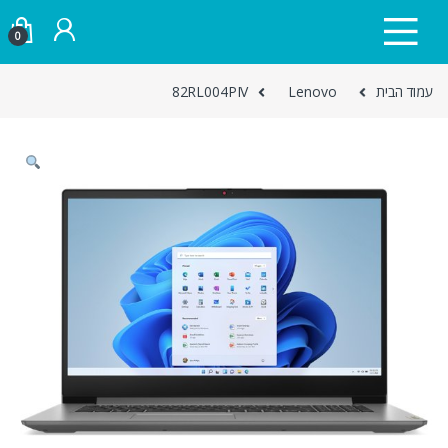
Skip to navigatio
Skip to conten
0
עמוד הבית
Lenovo
82RL004PIV