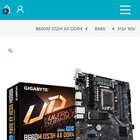
Skip to navigatio
Skip to conten
0
עמוד הבית
B660
B660M DS3H AX DDR4