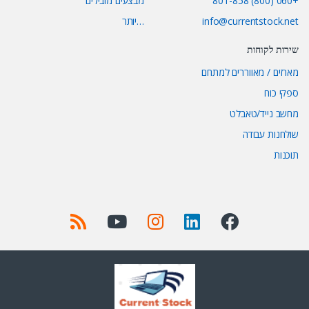
+060 (800) 801-858
מבצעים מובילים
info@currentstock.net
…יותר
שירות לקוחות
מארזים / מאווררים למתחם
ספקי כוח
מחשב נייד/טאבלט
שולחנות עבודה
תוכנות