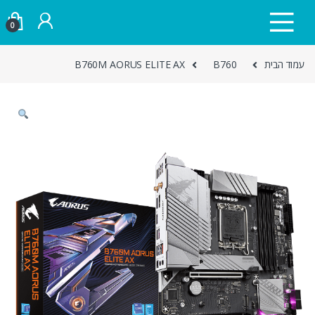
Skip to navigatio
Skip to conten
0
עמוד הבית
B760
B760M AORUS ELITE AX