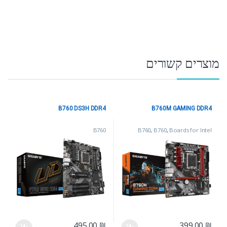
מוצרים קשורים
B760 DS3H DDR4
B760M GAMING DDR4
B760
B760
,
B760
,
Boards for Intel
,
processors
INTEL LGA1700 דור
13/12
,
לוחות אם
495.00
₪
399.00
₪