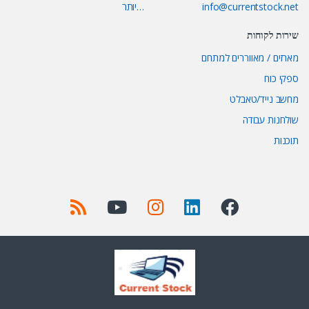
info@currentstock.net
…יותר
שירות לקוחות
מארזים / מאווררים למתחם
ספקי כוח
מחשב נייד/טאבלט
שולחנות עבודה
תוכנות