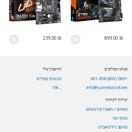
239.00
₪
899.00
₪
אנחנו ממליצים
החשבון שלי
+060 (800) 801-858
מבצעים מובילים
info@currentstock.net
…יותר
שירות לקוחות
מארזים / מאווררים למתחם
ספקי כוח
מחשב נייד/טאבלט