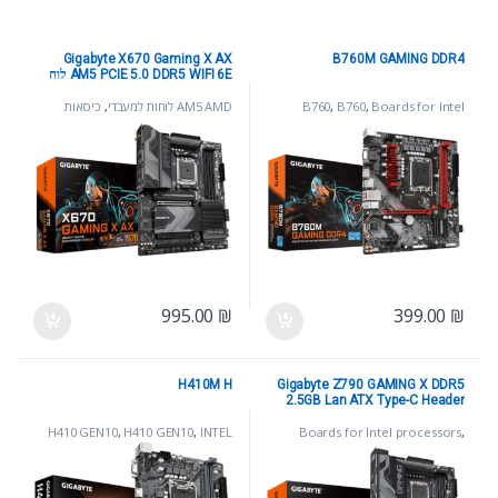
Gigabyte X670 Gaming X AX
B760M GAMING DDR4
AM5 PCIE 5.0 DDR5 WIFI 6E לוח
Boards for Intel
,
B760
,
B760
AM5 AMD לוחות למעבדי
,
כיסאות
,
processors
INTEL LGA1700 דור
גיימינג
,
לוחות אם
,
לוחות למעבדי AMD
13/12
,
לוחות אם
995.00
₪
399.00
₪
H410M H
Gigabyte Z790 GAMING X DDR5
2.5GB Lan ATX Type-C Header
לוח אם
H410 GEN10
,
H410 GEN10
,
INTEL
Boards for Intel processors
,
INTEL LGA1700 דור 13/12
,
Z790
,
LGA1200 10/11 דור
,
לוחות אם
,
לוחות
לוחות אם
למעבדי AMD