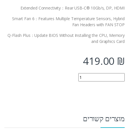
Extended Connectivity：Rear USB-C® 10Gb/s, DP, HDMI
Smart Fan 6：Features Multiple Temperature Sensors, Hybrid
Fan Headers with FAN STOP
Q-Flash Plus：Update BIOS Without Installing the CPU, Memory
and Graphics Card
419.00
₪
Gigabyte B760M DS3H DDR4 LGA1700 MultiviewX4 Micro-Atx לוח quantity
מוצרים קשורים