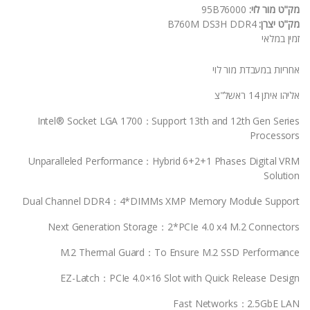
מק"ט מור לוי:
95B76000
מק"ט יצרן:
B760M DS3H DDR4
זמין במלאי
אחריות במעבדת מור לוי
אליהו איתן 14 ראשל"צ
Intel® Socket LGA 1700：Support 13th and 12th Gen Series
Processors
Unparalleled Performance：Hybrid 6+2+1 Phases Digital VRM
Solution
Dual Channel DDR4：4*DIMMs XMP Memory Module Support
Next Generation Storage：2*PCIe 4.0 x4 M.2 Connectors
M.2 Thermal Guard：To Ensure M.2 SSD Performance
EZ-Latch：PCIe 4.0×16 Slot with Quick Release Design
Fast Networks：2.5GbE LAN