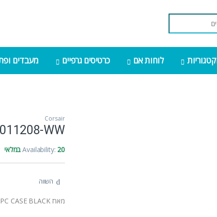
קטגוריות
לוחות אם
כרטיסים גרפיים
מעבדים ופתר
Corsair
9011208-WW
20 במלאי
Availability:
השווה
מארז CORSAIR 5000D Tempered Glass Mid Tower ATX PC CASE BLACK