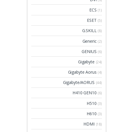
ECS
(1)
ESET
(5)
G.SKILL
(8)
Generic
(2)
GENIUS
(6)
Gigabyte
(24)
Gigabyte Aorus
(4)
Gigabyte/AORUS
(44)
H410 GEN10
(6)
H510
(3)
H610
(3)
HDMI
(18)