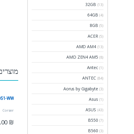
32GB
(13)
64GB
(4)
8GB
(5)
ACER
(5)
AMD AM4
(13)
AMD ZEN4 AM5
(8)
Antec
(1)
מוצרים
ANTEC
(84)
Aorus by Gigabyte
(3)
051-WW
Asus
(1)
ASUS
(43)
Corsair
B550
(7)
.00
₪
B560
(3)