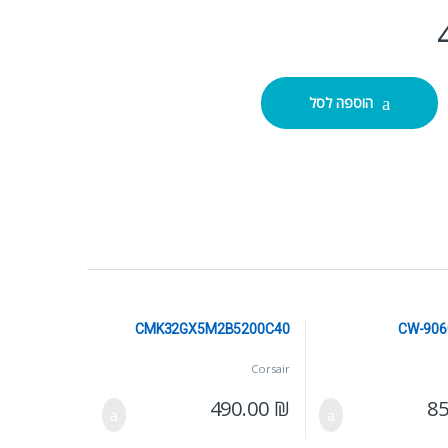
CC-
הוספה לסל
CMK32GX5M2B5200C40
CW-90
Corsair
490.00
₪
8