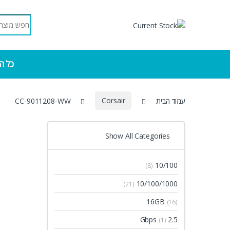
Skip to navigatio
Skip to conten
Search for:
כל ה
עמוד הבית
Corsair
CC-9011208-WW
Show All Categories
10/100
(8)
10/100/1000
(21)
16GB
(16)
2.5 Gbps
(1)