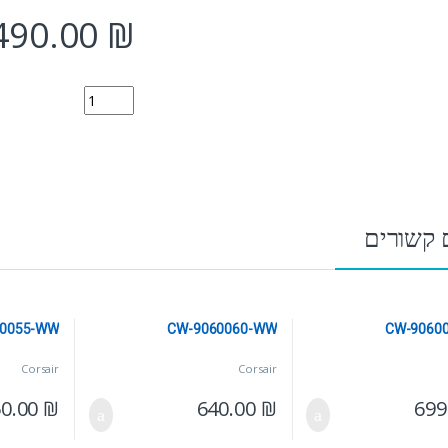
490.00
₪
9011208-WW quantity
 קשורים
60055-WW
CW-9060060-WW
CW-9060
Corsair
Corsair
50.00
₪
640.00
₪
699