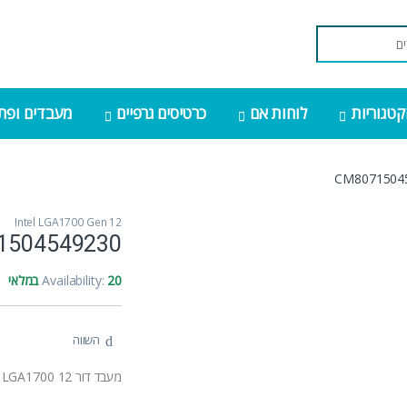
קטגוריות
לוחות אם
כרטיסים גרפיים
מעבדים ופתר
CM8071504
Intel LGA1700 Gen 12
1504549230
20 במלאי
Availability:
השווה
מעבד דור 12 INTEL I9-12900K Tray 5.2Ghz UP TO TDP 241W LGA1700