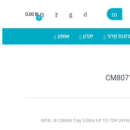
0.00
₪
0
ונות קירור
זיכרון
אחסון
CM807