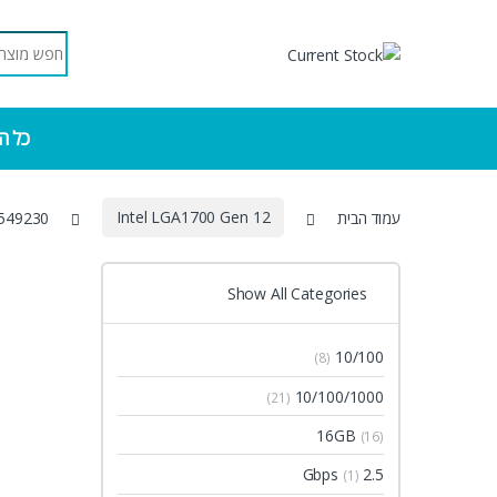
Skip to navigatio
Skip to conten
Search for:
כל ה
עמוד הבית
Intel LGA1700 Gen 12
549230
Show All Categories
10/100
(8)
10/100/1000
(21)
16GB
(16)
2.5 Gbps
(1)