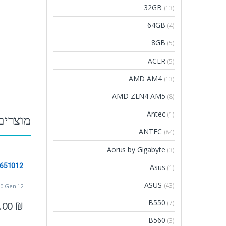
32GB
(13)
64GB
(4)
8GB
(5)
ACER
(5)
AMD AM4
(13)
AMD ZEN4 AM5
(8)
Antec
(1)
מוצרים
ANTEC
(84)
Aorus by Gigabyte
(3)
651012
Asus
(1)
ASUS
(43)
00 Gen 12
B550
(7)
.00
₪
B560
(3)