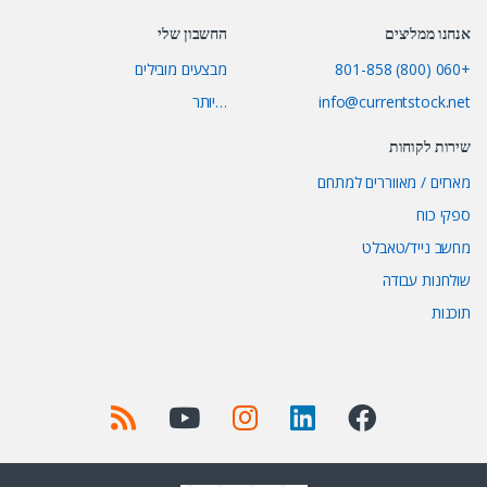
אנחנו ממליצים
החשבון שלי
+060 (800) 801-858
מבצעים מובילים
info@currentstock.net
…יותר
שירות לקוחות
מארזים / מאווררים למתחם
ספקי כוח
מחשב נייד/טאבלט
שולחנות עבודה
תוכנות