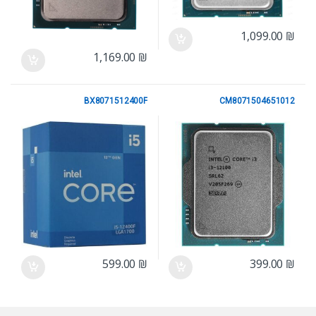
1,099.00
₪
1,169.00
₪
BX8071512400F
CM8071504651012
Intel LGA1700 Gen 12
Intel LGA1700 Gen 12
599.00
₪
399.00
₪