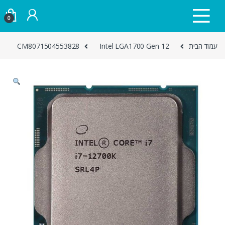
Skip to navigatio
Skip to conten
0
עמוד הבית
Intel LGA1700 Gen 12
CM8071504553828