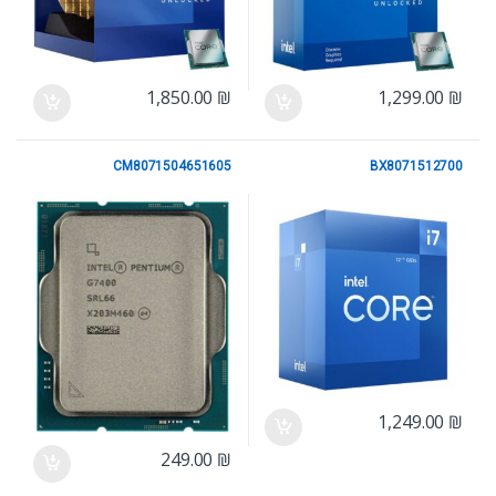
1,850.00
₪
1,299.00
₪
CM8071504651605
BX8071512700
Intel LGA1700 Gen 12
Intel LGA1700 Gen 12
1,249.00
₪
249.00
₪