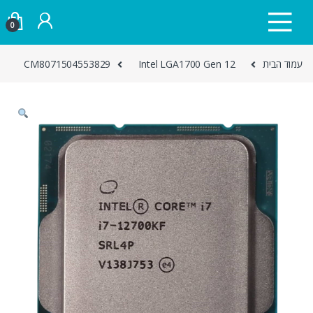
Skip to navigatio
Skip to conten
0
עמוד הבית
Intel LGA1700 Gen 12
CM8071504553829