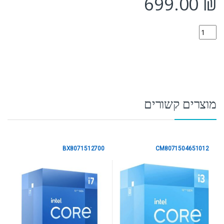
699.00
₪
CM8071504647605 quantity
מוצרים קשורים
BX8071512700
CM8071504651012
Intel LGA1700 Gen 12
Intel LGA1700 Gen 12