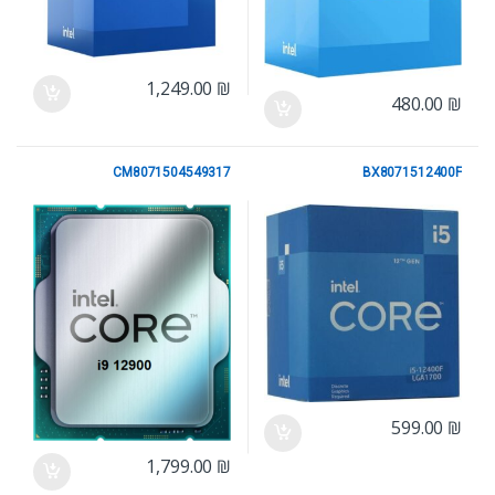
1,249.00
₪
480.00
₪
CM8071504549317
BX8071512400F
Intel LGA1700 Gen 12
Intel LGA1700 Gen 12
599.00
₪
1,799.00
₪