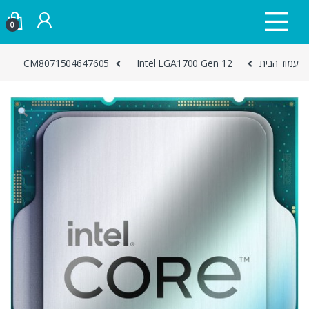
Skip to navigatio
Skip to conten
0
עמוד הבית
Intel LGA1700 Gen 12
CM8071504647605