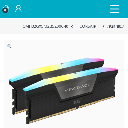
Skip to navigatio
Skip to conten
0
עמוד הבית
CORSAIR
CMH32GX5M2B5200C40