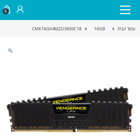
Skip to navigatio
Skip to conten
0
עמוד הבית
16GB
CMK16GX4M2D3600C18