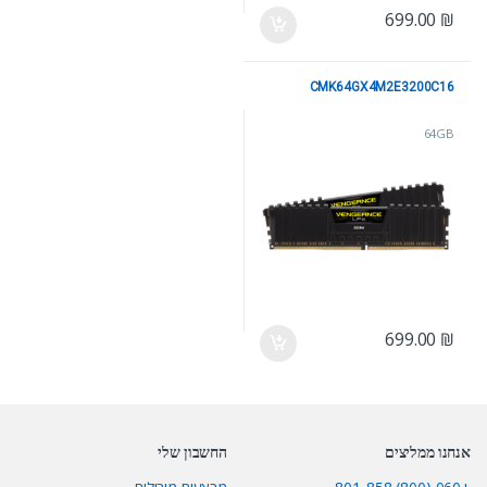
699.00
₪
CMK64GX4M2E3200C16
64GB
699.00
₪
אנחנו ממליצים
החשבון שלי