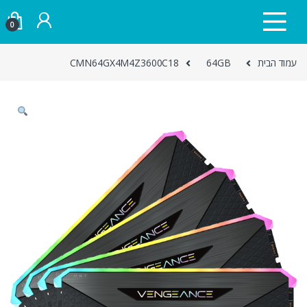
Skip to navigatio
Skip to conten
0
עמוד הבית
64GB
CMN64GX4M4Z3600C18