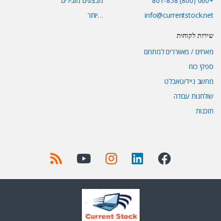
+060 (800) 801-858
מבצעים מובילים
info@currentstock.net
…יותר
שירות לקוחות
מארזים / מאווררים למתחם
ספקי כוח
מחשב נייד/טאבלט
שולחנות עבודה
תוכנות