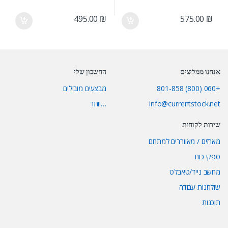
495.00
₪
575.00
₪
אנחנו ממליצים
החשבון שלי
+060 (800) 801-858
מבצעים מובילים
info@currentstock.net
…יותר
שירות לקוחות
מארזים / מאווררים למתחם
ספקי כוח
מחשב נייד/טאבלט
שולחנות עבודה
תוכנות