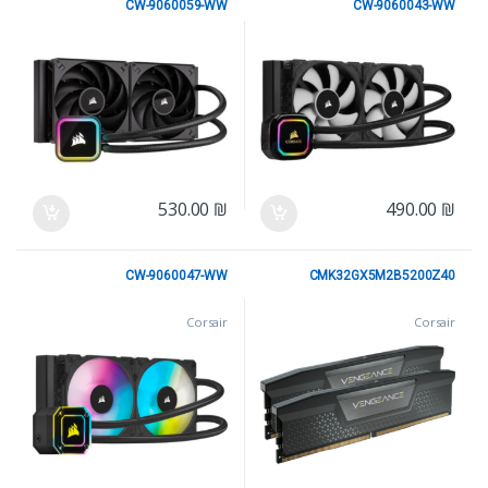
CW-9060059-WW
CW-9060043-WW
Corsair
Corsair
530.00
₪
490.00
₪
CW-9060047-WW
CMK32GX5M2B5200Z40
Corsair
Corsair