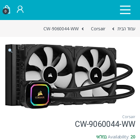
Skip to navigatio
Skip to conten
0
עמוד הבית
Corsair
CW-9060044-WW
Corsair
CW-9060044-WW
20 במלאי
Availability: