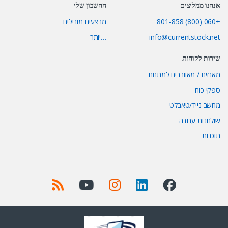
אנחנו ממליצים
החשבון שלי
+060 (800) 801-858
מבצעים מובילים
info@currentstock.net
…יותר
שירות לקוחות
מארזים / מאווררים למתחם
ספקי כוח
מחשב נייד/טאבלט
שולחנות עבודה
תוכנות