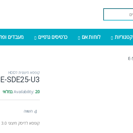
קטגוריות
לוחות אם
כרטיסים גרפיים
מעבדים ופתר
E-
קופסא חיצונית לHDD
E-SDE25-U3
20 במלאי
Availability:
השווה
קופסא לדיסק חיצוני Gold Touch E-SDE25-U3 USB 3.0