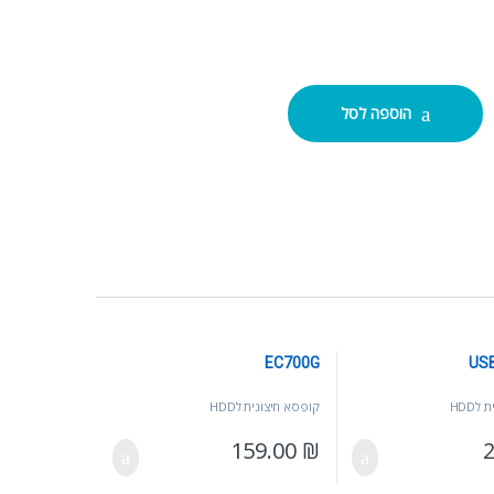
הוספה לסל
EC700G
US
לHDD
קופסא חיצונית לHDD
159.00
₪