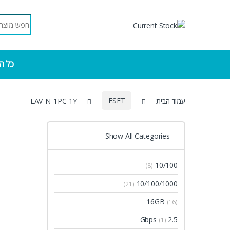
Skip to navigatio
Skip to conten
Search for:
כל ה
עמוד הבית
ESET
EAV-N-1PC-1Y
Show All Categories
10/100
(8)
10/100/1000
(21)
16GB
(16)
2.5 Gbps
(1)