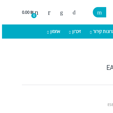
0.00
₪
0
ונות קירור
זיכרון
אחסון
E