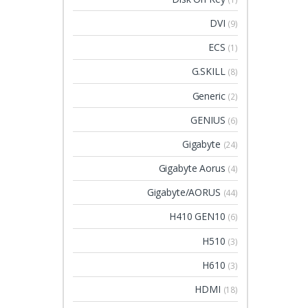
DVI
(9)
ECS
(1)
G.SKILL
(8)
Generic
(2)
GENIUS
(6)
Gigabyte
(24)
Gigabyte Aorus
(4)
Gigabyte/AORUS
(44)
H410 GEN10
(6)
H510
(3)
H610
(3)
HDMI
(18)