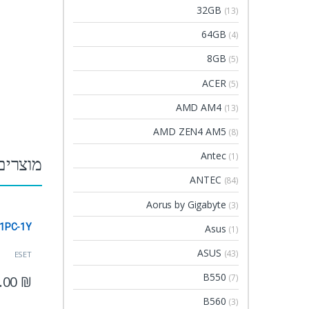
32GB
(13)
64GB
(4)
8GB
(5)
ACER
(5)
AMD AM4
(13)
AMD ZEN4 AM5
(8)
Antec
(1)
מוצרים
ANTEC
(84)
Aorus by Gigabyte
(3)
-1PC-1Y
Asus
(1)
ASUS
(43)
ESET
B550
(7)
.00
₪
B560
(3)