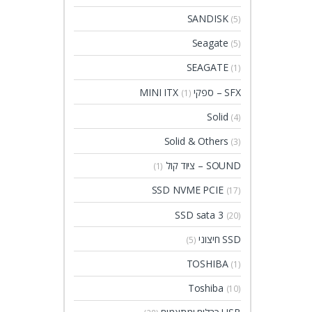
SANDISK
(5)
Seagate
(5)
SEAGATE
(1)
SFX – ספקי MINI ITX
(1)
Solid
(4)
Solid & Others
(3)
SOUND – ציוד קול
(1)
SSD NVME PCIE
(17)
SSD sata 3
(20)
SSD חיצוני
(5)
TOSHIBA
(1)
Toshiba
(10)