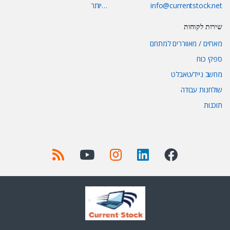
info@currentstock.net
…יותר
שירות לקוחות
מארזים / מאווררים למתחם
ספקי כוח
מחשב נייד/טאבלט
שולחנות עבודה
תוכנות