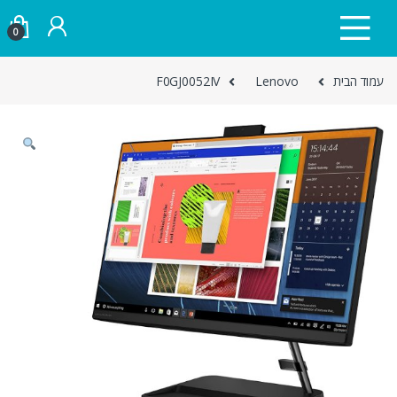
Skip to navigatio
Skip to conten
0
עמוד הבית
Lenovo
F0GJ0052IV