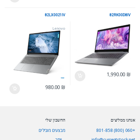
82LX0021IV
82RK00D8IV
Lenovo
Lenovo
1,990.00
₪
980.00
₪
אנחנו ממליצים
החשבון שלי
+060 (800) 801-858
מבצעים מובילים
info@currentstock.net
…יותר