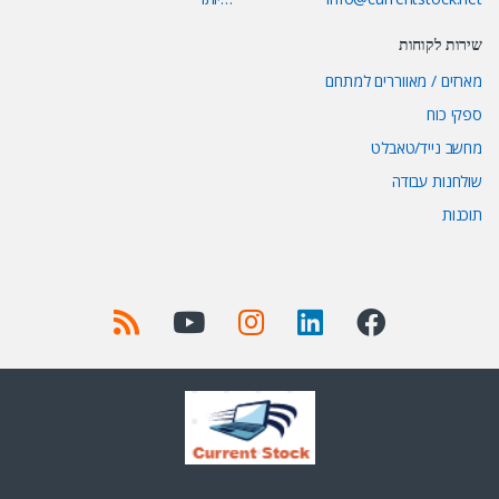
שירות לקוחות
מארזים / מאווררים למתחם
ספקי כוח
מחשב נייד/טאבלט
שולחנות עבודה
תוכנות
Got Questions ? Call us 24/7!