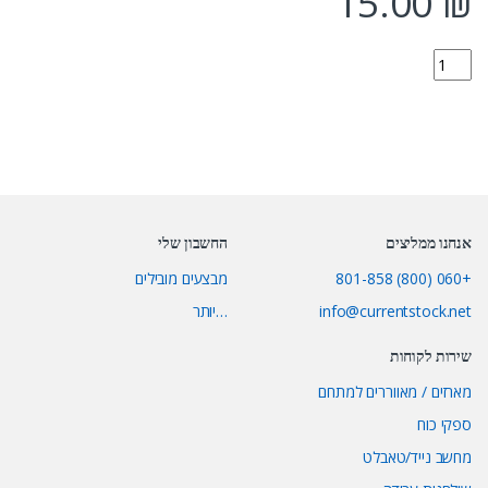
15.00
₪
F121BU quantity
אנחנו ממליצים
החשבון שלי
+060 (800) 801-858
מבצעים מובילים
info@currentstock.net
…יותר
שירות לקוחות
מארזים / מאווררים למתחם
ספקי כוח
מחשב נייד/טאבלט