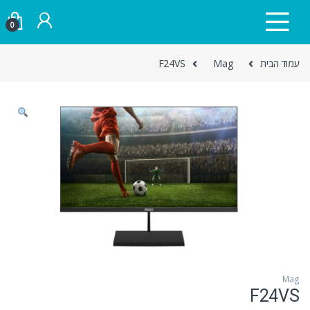
Skip to navigatio
Skip to conten
0
עמוד הבית
Mag
F24VS
Mag
F24VS