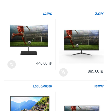
C24VS
Z32FY
Mag
Mag
440.00
₪
889.00
₪
IL50UQM8500
F34WY
Mag
Mag