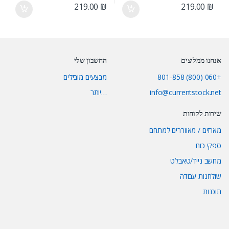
219.00
₪
219.00
₪
אנחנו ממליצים
החשבון שלי
+060 (800) 801-858
מבצעים מובילים
info@currentstock.net
…יותר
שירות לקוחות
מארזים / מאווררים למתחם
ספקי כוח
מחשב נייד/טאבלט
שולחנות עבודה
תוכנות