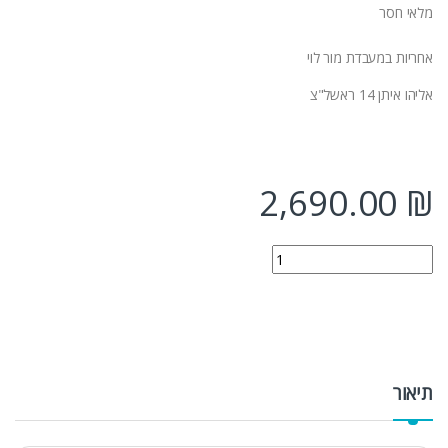
מלאי חסר
אחריות במעבדת מור לוי
אליהו איתן 14 ראשל"צ
2,690.00
₪
AORUS FI32U 4K UHD 1ms 144Hz SS IPS 31.5 HDR400 USB-C מסך גיימינג quantity
תיאור