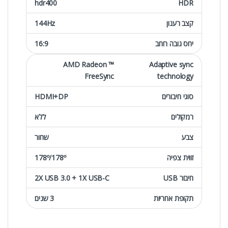
hdr400
HDR
קצב רענון
144Hz
יחס גובה רוחב
16:9
™ AMD Radeon
Adaptive sync
FreeSync
technology
סוגי חיבורים
HDMI+DP
רמקולים
ללא
צבע
שחור
זווית צפיה
178º/178º
חיבור USB
2X USB 3.0 + 1X USB-C
תקופת אחריות
3 שנים