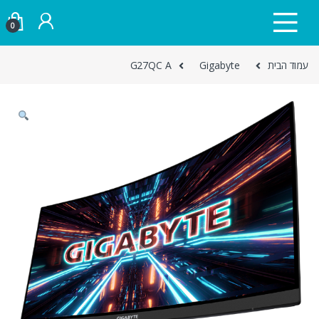
Skip to navigatio
Skip to conten
0
עמוד הבית
Gigabyte
G27QC A