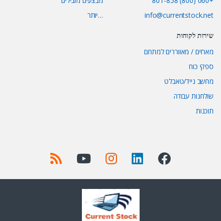
+060 (800) 801-858
מבצעים מובילים
info@currentstock.net
…יותר
שירות לקוחות
מארזים / מאווררים למתחם
ספקי כוח
מחשב נייד/טאבלט
שולחנות עבודה
תוכנות