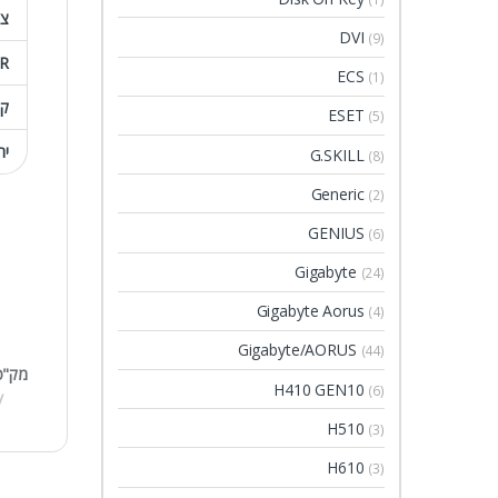
צו
DVI
(9)
R
ECS
(1)
קצ
ESET
(5)
יח
G.SKILL
(8)
Generic
(2)
GENIUS
(6)
Gigabyte
(24)
Gigabyte Aorus
(4)
Gigabyte/AORUS
(44)
מק"ט
H410 GEN10
(6)
H510
(3)
H610
(3)