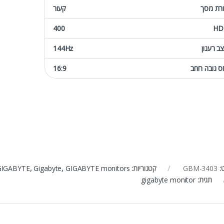
רת מסך
קעור
400
HD
ב רענון
144Hz
ס גובה רוחב
16:9
:
GBM-3403
קטגוריות:
GIGABYTE monitors
,
Gigabyte
,
GIGABYTE
תגית:
gigabyte monitor