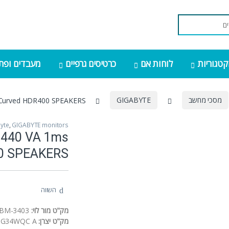
קטגוריות
לוחות אם
כרטיסים גרפיים
מעבדים ופתר
מסכי מחשב
GIGABYTE
s Curved HDR400 SPEAKERS
yte
,
GIGABYTE monitors
1440 VA 1ms
400 SPEAKERS
השווה
מק"ט מור לוי:
BM-3403
מק"ט יצרן:
G34WQC A