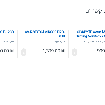
 קשורים
S E-12GD
GV-R66XTGAMINGOC PRO-
GIGABYTE Aorus 
8GD
Gaming Monitor 27 
0. מסך
G
,
מסכי מחשב
,
מסכי
Gigabyte
Gigabyte
זיות/מתקני תלייה
80.00
₪
1,399.00
₪
999