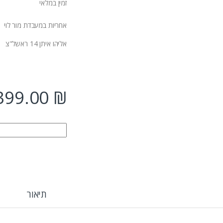
זמין במלאי
אחריות במעבדת מור לוי
אליהו איתן 14 ראשל"צ
399.00
₪
Curved HDR400 SPEAKERS
תיאור