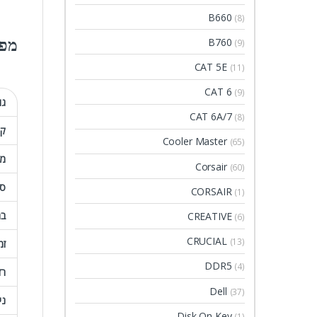
B660
(8)
B760
מפר
(9)
CAT 5E
(11)
CAT 6
(9)
גו
CAT 6A/7
(8)
קט
Cooler Master
(65)
מק
Corsair
(60)
סו
CORSAIR
(1)
בהי
CREATIVE
(6)
CRUCIAL
(13)
זמ
DDR5
(4)
רז
Dell
(37)
ני
Disk On Key
(1)