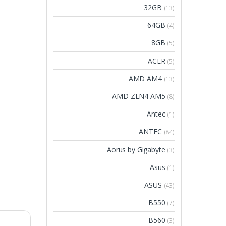
32GB
(13)
64GB
(4)
8GB
(5)
ACER
(5)
AMD AM4
(13)
AMD ZEN4 AM5
(8)
Antec
(1)
ANTEC
(84)
Aorus by Gigabyte
(3)
Asus
(1)
ASUS
(43)
B550
(7)
B560
(3)