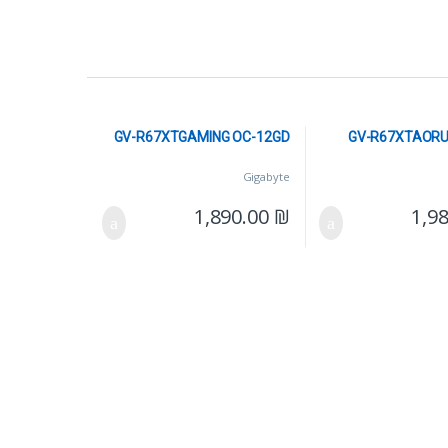
GV-R67XTGAMING OC-12GD
GV-R67XTAORU
Gigabyte
1,890.00
₪
1,9