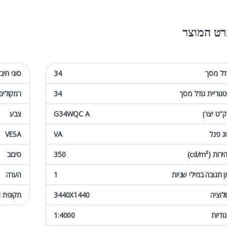
ט המוצר
דל מסך
34
סוגי חיבו
גוריית גודל מסך
34
רמקולים
"ט יצרן
G34WQC A
צבע
ג פנל
VA
VESA
רות (cd/m²)
350
סיבוב
ן תגובה במילי שניות
1
הערה
ולוציה
3440X1440
תקופת א
גודיות
1:4000