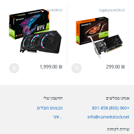
Gigabyte/AORUS
Gigabyte/AORUS
1,999.00
₪
299.00
₪
אנחנו ממליצים
החשבון שלי
+060 (800) 801-858
מבצעים מובילים
info@currentstock.net
…יותר
שירות לקוחות