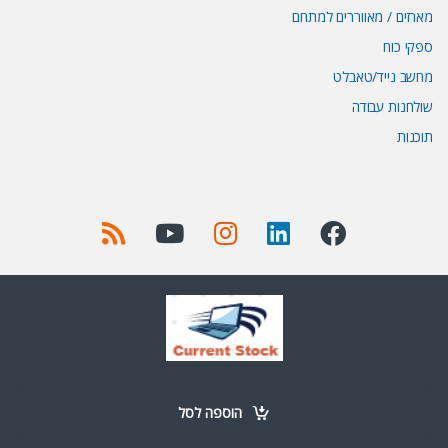
מארזים / מאווררים למתחם
ספקי כוח
מחשב נייד/טאבלט
שולחנות עבודה
תוכנות
Got Questions ? Call us 24/7!
+972 52-977-0723
הוספה לסל