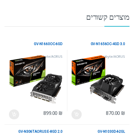
מוצרים קשורים
GV-N1660OC-6GD
GV-N1656OC-4GD 3.0
Gigabyte/AORUS
Gigabyte/AORUS
899.00
₪
870.00
₪
GV-N306TAORUS E-8GD 2.0
GV-N1030D4-2GL