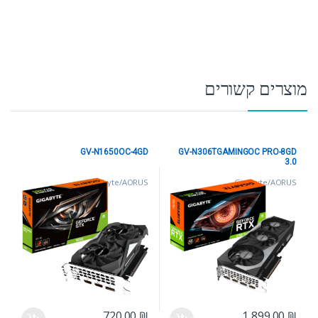
מוצרים קשורים
GV-N1650OC-4GD
GV-N306TGAMINGOC PRO-8GD
3.0
Gigabyte/AORUS
Gigabyte/AORUS
720.00
₪
1,899.00
₪