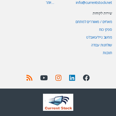
info@currentstock.net
…יותר
שירות לקוחות
מארזים / מאווררים למתחם
ספקי כוח
מחשב נייד/טאבלט
שולחנות עבודה
תוכנות