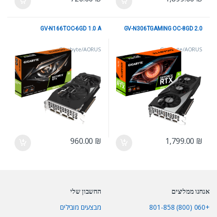
GV-N166TOC-6GD 1.0 A
GV-N306TGAMING OC-8GD 2.0
Gigabyte/AORUS
Gigabyte/AORUS
960.00
₪
1,799.00
₪
אנחנו ממליצים
החשבון שלי
+060 (800) 801-858
מבצעים מובילים