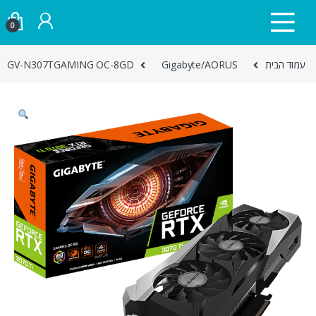
Skip to navigatio
Skip to conten
0
עמוד הבית
Gigabyte/AORUS
GV-N307TGAMING OC-8GD