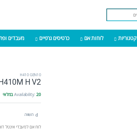
קטגוריות
לוחות אם
כרטיסים גרפיים
מעבדים ופתר
H410 GEN10
H410M H V2
20 במלאי
Availability:
השווה
לוח אם למעבדי אינטל דור 10 abyte H410M H V2 Micro-ATX LGA1200