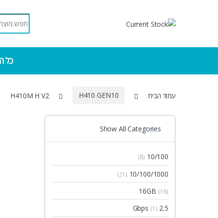
Skip to navigatio
Skip to conten
Search for:
כל ה
עמוד הבית
H410 GEN10
H410M H V2
Show All Categories
10/100
(8)
10/100/1000
(21)
16GB
(16)
2.5 Gbps
(1)