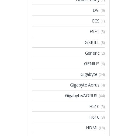
DVI
(9)
ECS
(1)
ESET
(5)
G.SKILL
(8)
Generic
(2)
GENIUS
(6)
Gigabyte
(24)
Gigabyte Aorus
(4)
Gigabyte/AORUS
(44)
H510
(3)
H610
(3)
HDMI
(18)