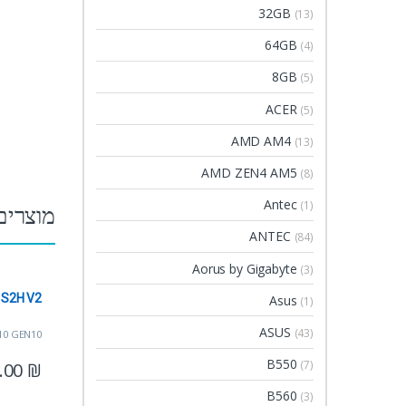
32GB
(13)
64GB
(4)
8GB
(5)
ACER
(5)
AMD AM4
(13)
AMD ZEN4 AM5
(8)
Antec
(1)
מוצרים
ANTEC
(84)
Aorus by Gigabyte
(3)
S2H V2
Asus
(1)
ASUS
(43)
10 GEN10
B550
(7)
.00
₪
B560
(3)