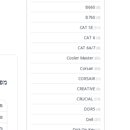
B660
(8)
B760
(9)
CAT 5E
(11)
CAT 6
(9)
CAT 6A/7
(8)
Cooler Master
(65)
Corsair
(60)
CORSAIR
(1)
מפר
CREATIVE
(6)
CRUCIAL
(13)
מק
DDR5
(4)
גו
Dell
(37)
רז
Disk On Key
(1)