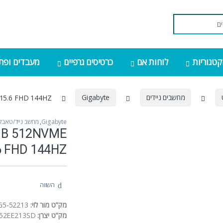
קטגוריות
לוחות אם
כרטיסים גרפיים
מעבדים ופתר
מחשבים ניידים
Gigabyte
 15.6 FHD 144HZ
Gigabyte
,
מחשב נייד/טאבל
6GB 512NVME
5.6 FHD 144HZ
השווה
מק"ט מור לוי:
G5-52213
מק"ט יצרן:
-52EE213SD