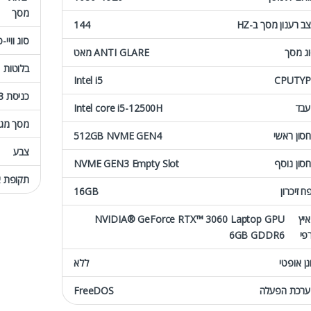
מסך
ב רענון מסך ב-HZ
144
סוג וויי-פ
ג מסך
ANTI GLARE מאט
בלוטות
Intel i5
CPUTYP
כניסת USB3
בד
Intel core i5-12500H
מסך מג
סון ראשי
512GB NVME GEN4
צבע
סון נוסף
NVME GEN3 Empty Slot
תקופת א
ח זיכרון
16GB
יץ
NVIDIA® GeForce RTX™ 3060 Laptop GPU
פי
6GB GDDR6
נן אופטי
ללא
רכת הפעלה
FreeDOS