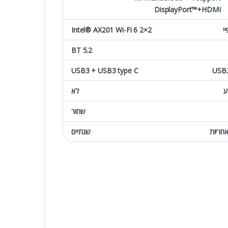
DisplayPort™+HDMI
יי
Intel® AX201 Wi-Fi 6 2×2
BT 5.2
USB3 + USB3 type C
ע
לא
שחור
חריות
שנתיים