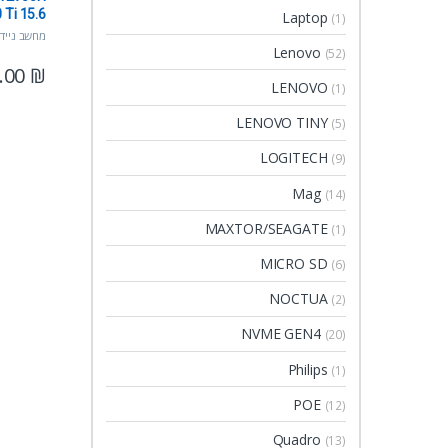
Ti 15.6
Laptop
(1)
z WIN11
מחשב נייד
Lenovo
(52)
0.00
₪
LENOVO
(1)
LENOVO TINY
(5)
LOGITECH
(9)
Mag
(14)
MAXTOR/SEAGATE
(1)
MICRO SD
(6)
NOCTUA
(2)
NVME GEN4
(20)
Philips
(1)
POE
(12)
Quadro
(13)