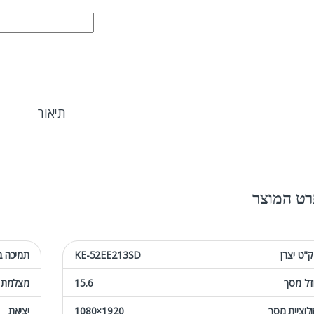
EN4 3060 15.6 FHD 144HZ
תיאור
ט המוצר
"ט יצרן
KE-52EE213SD
תמיכה ב
דל מסך
15.6
מצלמת 
ולוציית מסך
1920×1080
יציאת