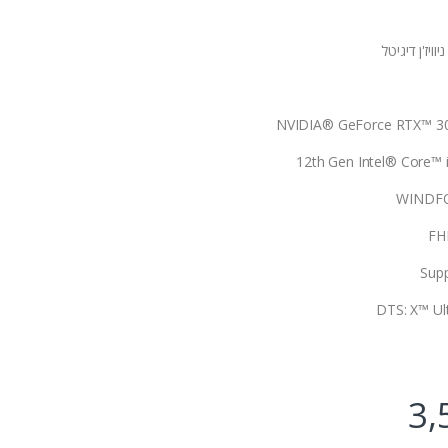
ויז'ן דיגיטל
NVIDIA® GeForce RTX™ 30
12th Gen Intel® Core™ 
WINDFO
Sup
DTS: X™ Ul
3,