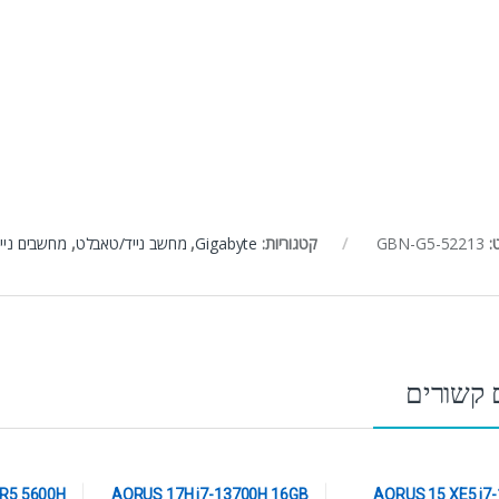
:
GBN-G5-52213
קטגוריות:
Gigabyte
,
מחשב נייד/טאבלט
,
מחשבים נייד
 קשורים
R5 5600H
AORUS 17H i7-13700H 16GB
AORUS 15 XE5 i7