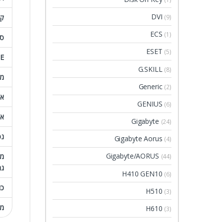
DVI
קצ
(9)
ECS
(1)
סו
ESET
(5)
E
G.SKILL
(8)
מע
Generic
(2)
אח
GENIUS
(6)
אח
Gigabyte
(24)
נפ
Gigabyte Aorus
(4)
Gigabyte/AORUS
מא
(44)
גר
H410 GEN10
(6)
כו
H510
(3)
מע
H610
(3)