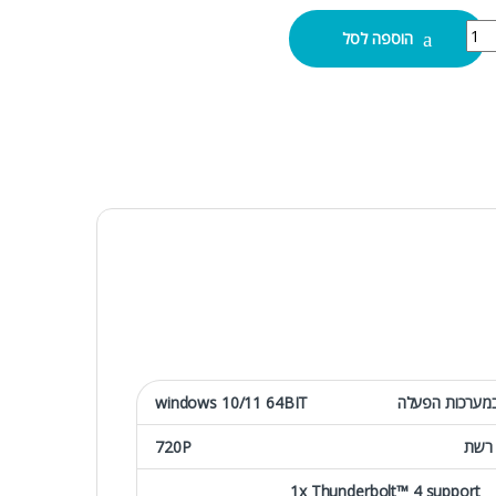
GIGABYTE G5 i5-12500H 16GB 512NVME G נייד quantity
הוספה לסל
מערכות הפעלה
windows 10/11 64BIT
רשת
720P
1x Thunderbolt™ 4 support