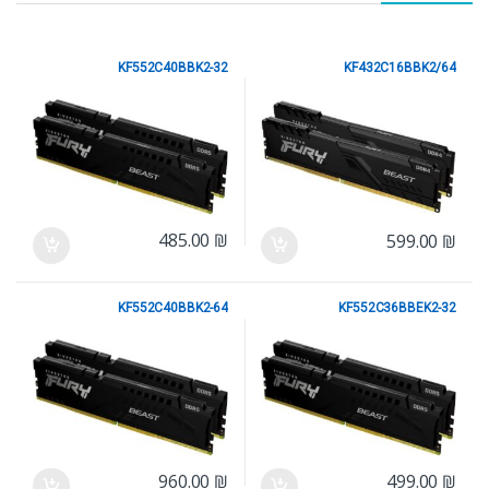
KF552C40BBK2-32
KF432C16BBK2/64
KINGSTON
KINGSTON
485.00
₪
599.00
₪
KF552C40BBK2-64
KF552C36BBEK2-32
KINGSTON
KINGSTON
960.00
₪
499.00
₪