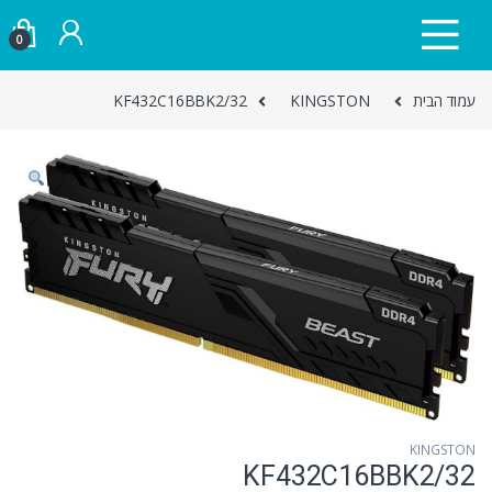
Skip to navigatio
Skip to conten
0
עמוד הבית
KINGSTON
KF432C16BBK2/32
KINGSTON
KF432C16BBK2/32