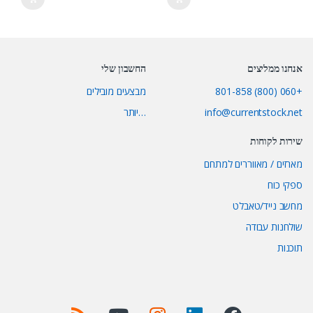
אנחנו ממליצים
החשבון שלי
+060 (800) 801-858
מבצעים מובילים
info@currentstock.net
…יותר
שירות לקוחות
מארזים / מאווררים למתחם
ספקי כוח
מחשב נייד/טאבלט
שולחנות עבודה
תוכנות