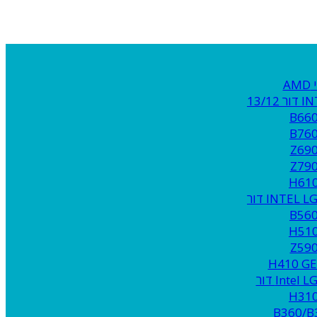
A
13/1
B66
B76
Z69
Z79
H61
INTEL דור
B56
H51
Z59
H410 G
Inte דור
H31
B360/B