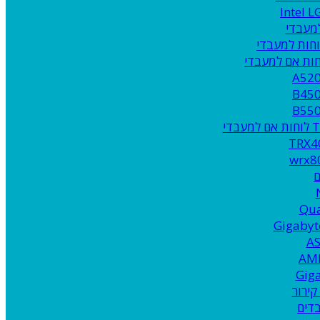
Intel 
A52
B45
B55
די
TRX4
wrx8
ם
Qu
Gigaby
A
AM
Gig
קירור