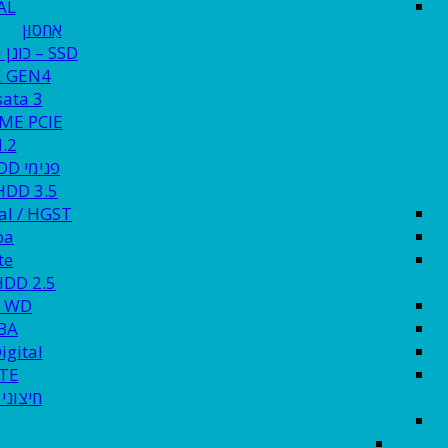
AL
אִחסוּן
SSD – כונן מוצק
 GEN4
sata 3
ME PCIE
.2
פנימי HDD
HDD 3.5 לנייח 
al / HGST
ba
te
HDD 2.5לנייד 
y WD
BA
igital
TE
חיצוני HDD