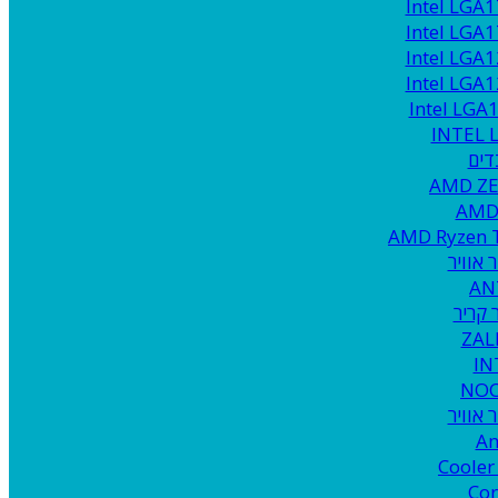
Intel LGA
Intel LGA
Intel LGA
Intel LGA
Intel LGA
INTEL 
AMD Z
AMD
AMD Ryzen 
 אוויר
AN
קריר
ZA
IN
NO
 אוויר
An
Cooler
Cor