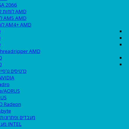
LGA 2066
AMD לוחות למעבדי
AM5 AMD לוחות למעבדי
AM4+ AMD לוחות אם למעבדי
0
0
0
Threadripper AMD לוחות אם למעב
0
0
כרטיסים גרפיי
NVIDIA
adro
te/AORUS
SUS
D Radeon
abyte
מעבדים ופתרונות 
INTEL מעבדים