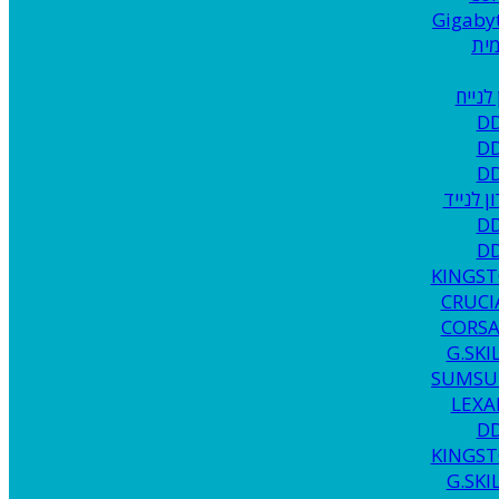
Gigaby
ית
D
D
D
D
D
KINGS
CRUCI
CORSA
G.SKI
SUMSU
LEXA
D
KINGS
G.SKI