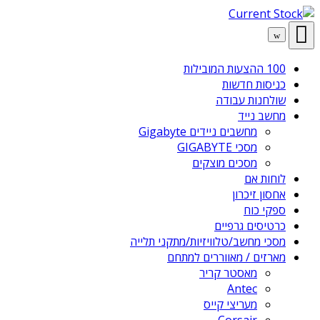
Skip
Skip
to
to
navigation
content
100 ההצעות המובילות
כניסות חדשות
שולחנות עבודה
מחשב נייד
מחשבים ניידים Gigabyte
מסכי GIGABYTE
מסכים מוצקים
לוחות אם
אחסון זיכרון
ספקי כוח
כרטיסים גרפיים
מסכי מחשב/טלוויזיות/מתקני תלייה
מארזים / מאווררים למתחם
מאסטר קריר
Antec
מעריצי קייס