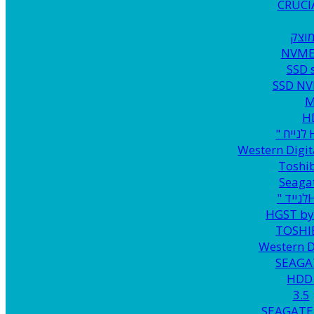
CRUCI
NVME
SSD 
SSD NV
M
"
Western Digit
Toshi
Seaga
"
HGST b
TOSHI
Western D
SEAGA
3.5
SEAGATE