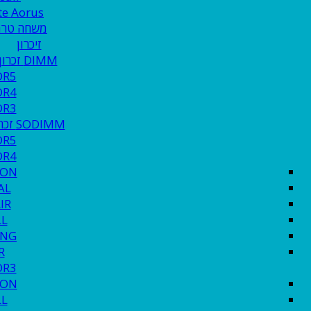
te Aorus
משחה טרמ
זיכרון
DIMM זכרון לנייח
DR5
DR4
DR3
SODIMM זכרון לנייד
DR5
DR4
TON
AL
IR
LL
NG
R
DR3
TON
LL