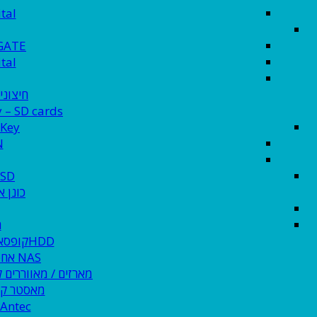
tal
GATE
tal
חיצוני SDD
y – SD cards
 Key
N
 SD
כונן א
ח
HDDקופסא חיצונית ל
NAS אחסון רשת
מארזים / מאווררים
מאסטר קר
Antec