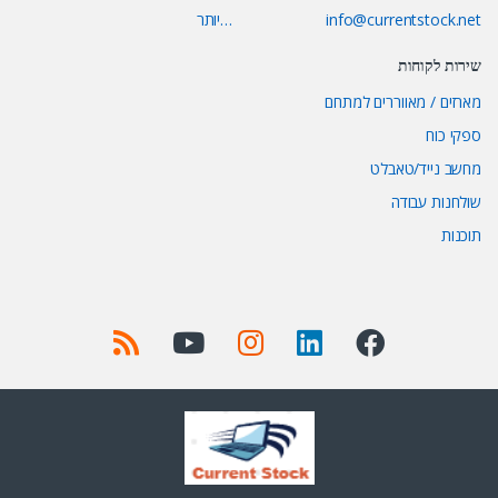
info@currentstock.net
…יותר
שירות לקוחות
מארזים / מאווררים למתחם
ספקי כוח
מחשב נייד/טאבלט
שולחנות עבודה
תוכנות