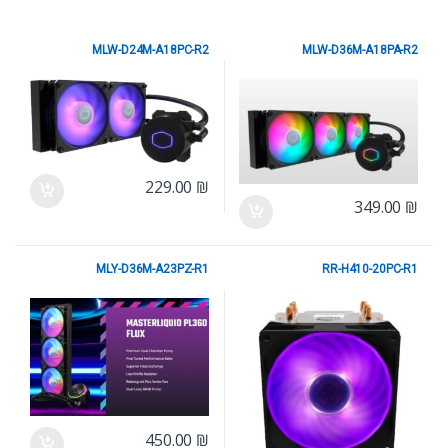
MLW-D24M-A18PC-R2
MLW-D36M-A18PA-R2
Cooler Master
Cooler Master
229.00
₪
349.00
₪
MLY-D36M-A23PZ-R1
RR-H410-20PC-R1
Cooler Master
Cooler Master
450.00
₪