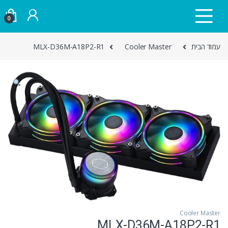
Skip to navigatio
Skip to conten
0
עמוד הבית
Cooler Master
MLX-D36M-A18P2-R1
Cooler Master
MLX-D36M-A18P2-R1